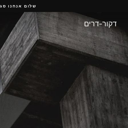
לג
שלום אנחנו סגורים לר
תוכן
דקור-דרים